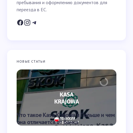
пребывания и оформлению документов для
переезда в ЕС.
Ваш вопрос *
НОВЫЕ СТАТЬИ
Запомнить имя и email для следующих
комментариев
Отправить
Что такое Kasa Krajowa в Польше и чем
Что та
она отличается от банка
переве