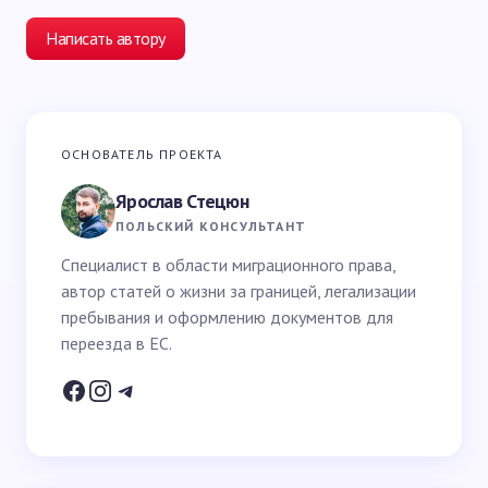
Написать автору
Ваш адрес email не будет опубликован.
Обязательные
ОСНОВАТЕЛЬ ПРОЕКТА
поля помечены
*
Ярослав Стецюн
Ваше имя *
ПОЛЬСКИЙ КОНСУЛЬТАНТ
Специалист в области миграционного права,
автор статей о жизни за границей, легализации
Email *
пребывания и оформлению документов для
переезда в ЕС.
Ваш вопрос *