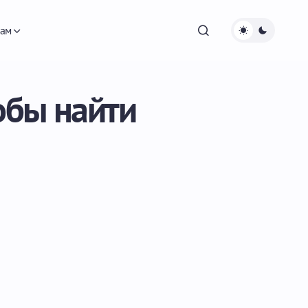
ам
обы найти