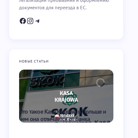
легализации пребывания и оформлению
документов для переезда в ЕС.
НОВЫЕ СТАТЬИ
Что такое Kasa Krajowa в Польше и
Что такое
чем она отличается от банка
перевести