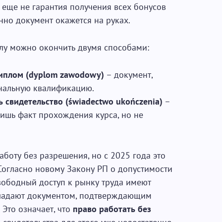
еще не гарантия получения всех бонусов
нно документ окажется на руках.
олу можно окончить двумя способами:
диплом (dyplom zawodowy)
– документ,
альную квалификацию.
ь свидетельство (świadectwo ukończenia)
–
ишь факт прохождения курса, но не
аботу без разрешения, но с 2025 года это
Согласно новому Закону РП о допустимости
вободный доступ к рынку труда имеют
бладают документом, подтверждающим
Это означает, что
право
работать без