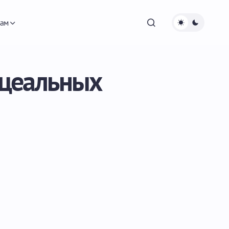
ам
ицеальных