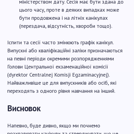
міністерством дату. Сесія має бути здана до
цього часу, проте в деяких випадках може
бути продовжена і на літніх канікулах
(перездача, відсутність, хвороби тощо).
Іспити та сесії часто змінюють графік канікул.
Випускні або кваліфікаційні заліки призначаються
на певні періоди окремими розпорядженнями
Голови Центральної екзаменаційної комісії
(dyrektor Centralnej Komisji Egzaminacyjnej).
Найважливіше це для випускників або осіб, які
переходять з одного рівня навчання на інший.
Висновок
Напевно, буде дивно, якщо ми почнемо
розхвалювати канікули та стверджувати, що це