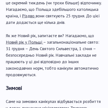
це окремий тиждень (чи трохи більше) відпочинку.
Нагадаємо, що Польща здебільшого католицька
країна, і
Різдво
вони святкують 25 грудня. До цієї
дати додається ще кілька днів.
Як же Новий рік, запитаєте ви? Нагадаємо, що
Новий рік у Польщі
– загальнонаціональне свято:
31 грудня – День Святого Сильвестра, 1 січня –
безпосередньо Новий рік. Навчальні заклади не
працюють у ці дні відповідно до інших
законодавчих норм, тобто канікули автоматично
продовжуються.
Зимові
Саме на зимових канікулах відбувається розбиття
у датах, визначене міністерством. Тривають