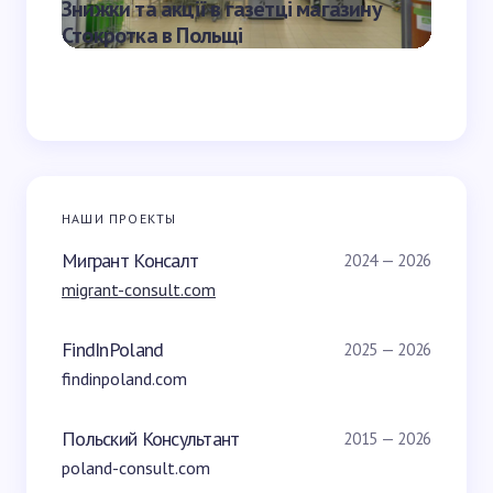
Знижки та акції в газетці магазину
Газетк
Стокротка в Польщі
Media 
НАШИ ПРОЕКТЫ
Мигрант Консалт
2024 — 2026
migrant-consult.com
FindInPoland
2025 — 2026
findinpoland.com
Польский Консультант
2015 — 2026
poland-consult.com