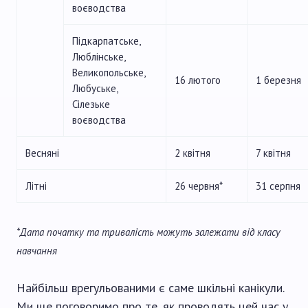
воєводства
Підкарпатське,
Люблінське,
Великопольське,
16 лютого
1 березня
Любуське,
Сілезьке
воєводства
Весняні
2 квітня
7 квітня
Літні
26 червня*
31 серпня
*Дата початку та тривалість можуть залежати від класу
навчання
Найбільш врегульованими є саме шкільні канікули.
Ми ще поговоримо про те, як проводять цей час у