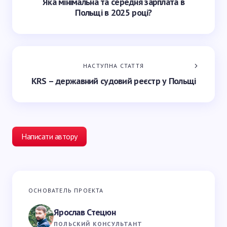
Яка мінімальна та середня зарплата в
Польщі в 2025 році?
НАСТУПНА СТАТТЯ
KRS – державний судовий реєстр у Польщі
Написати автору
Ваша e-mail адреса не оприлюднюватиметься.
ОСНОВАТЕЛЬ ПРОЕКТА
Обов’язкові поля позначені
*
Ярослав Стецюн
Ваше імʼя *
ПОЛЬСКИЙ КОНСУЛЬТАНТ