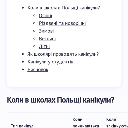
Коли в школах Польщі канікули?
Осінні
Різдвяні та новорічні
Зимові
Весняні
Літні
Як школярі проводять канікули?
Канікули у студентів
Висновок
Коли в школах Польщі канікули?
Коли
Коли
Тип канікул
починаються
закінчуют