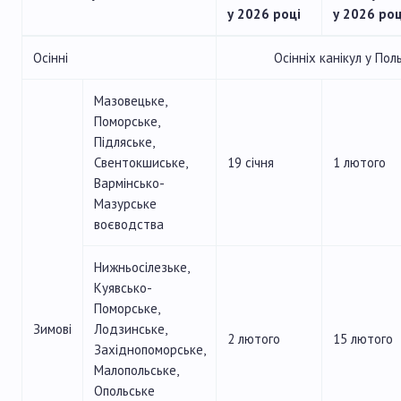
у 2026 році
у 2026 роц
Осінні
Осінніх канікул у Пол
Мазовецьке,
Поморське,
Підляське,
Свентокшиське,
19 січня
1 лютого
Вармінсько-
Мазурське
воєводства
Нижньосілезьке,
Куявсько-
Поморське,
Зимові
Лодзинське,
2 лютого
15 лютого
Західнопоморське,
Малопольське,
Опольське