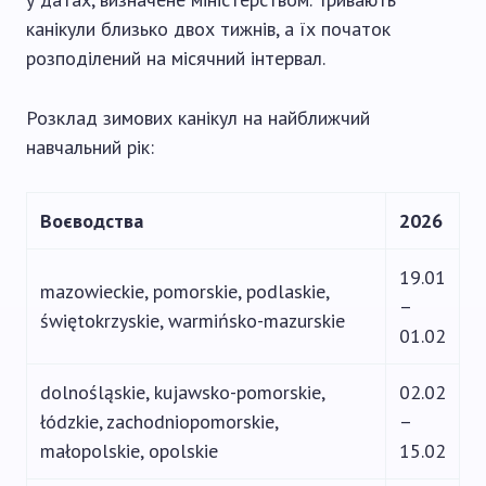
канікули близько двох тижнів, а їх початок
розподілений на місячний інтервал.
Розклад зимових канікул на найближчий
навчальний рік:
Воєводства
2026
19.01
mazowieckie, pomorskie, podlaskie,
–
świętokrzyskie, warmińsko-mazurskie
01.02
dolnośląskie, kujawsko-pomorskie,
02.02
łódzkie, zachodniopomorskie,
–
małopolskie, opolskie
15.02