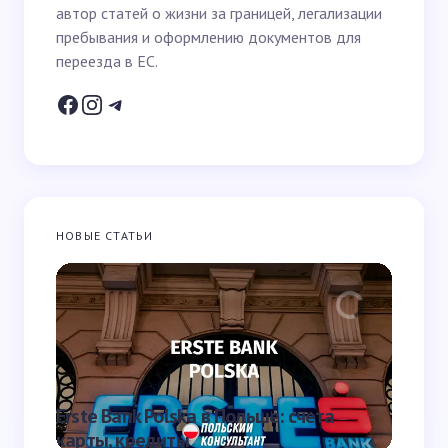
автор статей о жизни за границей, легализации
Email *
пребывания и оформлению документов для
переезда в ЕС.
Ваш вопрос *
НОВЫЕ СТАТЬИ
Запомнить имя и email для следующих
комментариев
Отправить
Erste Bank Polska в Польше: счета
Работа
карты, кредиты
онлай