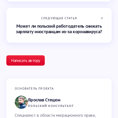
СЛЕДУЮЩАЯ СТАТЬЯ
Может ли польский работодатель снижать
зарплату иностранцам из-за коронавируса?
Написать автору
Ваш адрес email не будет опубликован.
Обязательные
ОСНОВАТЕЛЬ ПРОЕКТА
поля помечены
*
Ярослав Стецюн
Ваше имя *
ПОЛЬСКИЙ КОНСУЛЬТАНТ
Специалист в области миграционного права,