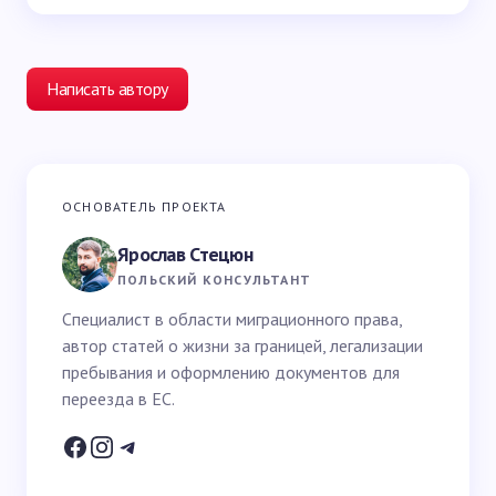
Написать автору
Ваш адрес email не будет опубликован.
Обязательные
ОСНОВАТЕЛЬ ПРОЕКТА
поля помечены
*
Ярослав Стецюн
Ваше имя *
ПОЛЬСКИЙ КОНСУЛЬТАНТ
Специалист в области миграционного права,
автор статей о жизни за границей, легализации
Email *
пребывания и оформлению документов для
переезда в ЕС.
Ваш вопрос *