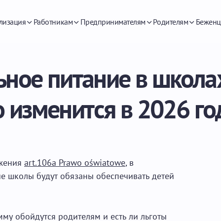
лизация
Работникам
Предпринимателям
Родителям
Беженц
ьное питание в школа
о изменится в 2026 го
ожения
art.106a Prawo oświatowe
, в
ые школы будут обязаны обеспечивать детей
умму обойдутся родителям и есть ли льготы