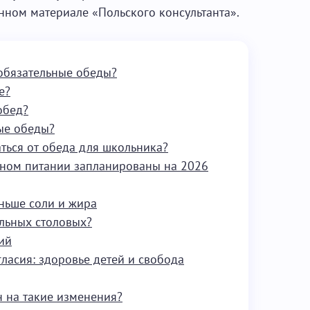
анном материале «Польского консультанта».
обязательные обеды?
е?
обед?
ные обеды?
ться от обеда для школьника?
ьном питании запланированы на 2026
ньше соли и жира
льных столовых?
ий
ласия: здоровье детей и свобода
н на такие изменения?