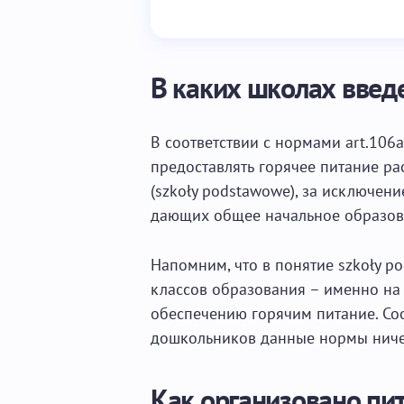
В каких школах введ
В соответствии с нормами art.106a
предоставлять горячее питание ра
(szkoły podstawowe), за исключени
дающих общее начальное образов
Напомним, что в понятие szkoły p
классов образования – именно на 
обеспечению горячим питание. Соо
дошкольников данные нормы ниче
Как организовано пи