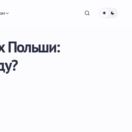
ам
х Польши:
ду?