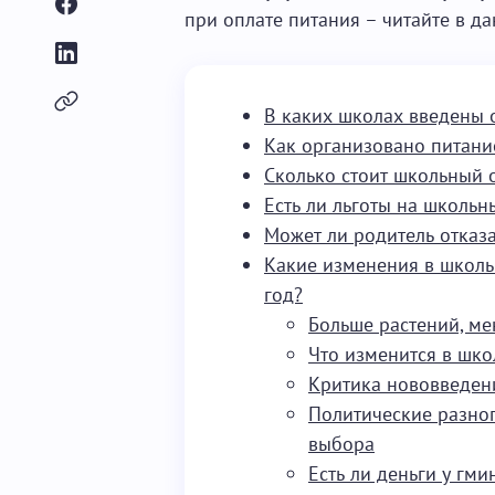
при оплате питания – читайте в д
В каких школах введены 
Как организовано питани
Сколько стоит школьный 
Есть ли льготы на школь
Может ли родитель отказа
Какие изменения в школ
год?
Больше растений, ме
Что изменится в шко
Критика нововведен
Политические разног
выбора
Есть ли деньги у гми