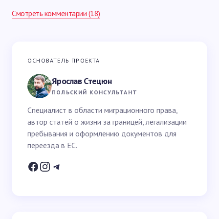
Смотреть комментарии (18)
Ваш адрес email не будет опубликован.
Обязательные
ОСНОВАТЕЛЬ ПРОЕКТА
поля помечены
*
Ярослав Стецюн
Ваше имя *
ПОЛЬСКИЙ КОНСУЛЬТАНТ
Специалист в области миграционного права,
автор статей о жизни за границей, легализации
Email *
пребывания и оформлению документов для
переезда в ЕС.
Ваш вопрос *