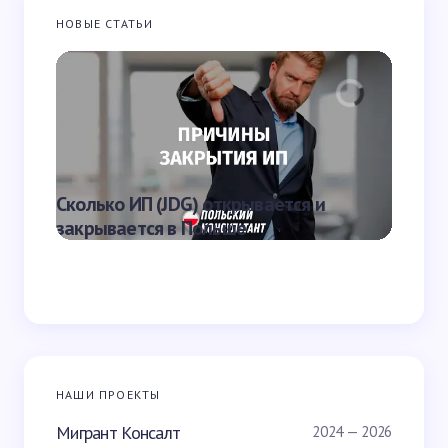
НОВЫЕ СТАТЬИ
Запомнить имя и email для следующих
комментариев
Отправить
Что яв
Сколько ИП (JDG) открывается и
наказа
закрывается в Польше
Польш
НАШИ ПРОЕКТЫ
Мигрант Консалт
2024 — 2026