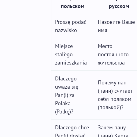
польском
русском
Proszę podać
Назовите Ваше
nazwisko
имя
Miejsce
Место
stal’ego
постоянного
zamieszkania
жительства
Dlaczego
Почему пан
uważa się
(пани) считает
Pan(i) za
себя поляком
Polaka
(полькой)?
(Polkę)?
Dlaczego chce
Зачем пану
Pan(i) dostać
(пани) Карта