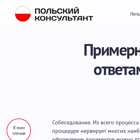
Лега
Примерн
ответа
Собеседование. Из всего процесс
8 мин
процедуре нервирует многих наибол
чтения
оформление документов можно пор