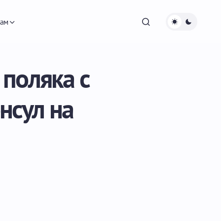
ам
поляка с
нсул на