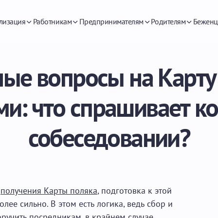
лизация
Работникам
Предпринимателям
Родителям
Беженц
ые вопросы на Карту 
ми: что спрашивает ко
собеседовании?
а
получения Карты поляка
, подготовка к этой
ее сильно. В этом есть логика, ведь сбор и
учить посредникам, в крайнем случае