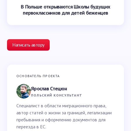
В Польше открываются Школы будущих
первоклассников для детей беженцев
Написать автору
Ваш адрес email не будет опубликован.
Обязательные
ОСНОВАТЕЛЬ ПРОЕКТА
поля помечены
*
Ярослав Стецюн
Ваше имя *
ПОЛЬСКИЙ КОНСУЛЬТАНТ
Специалист в области миграционного права,
автор статей о жизни за границей, легализации
Email *
пребывания и оформлению документов для
переезда в ЕС.