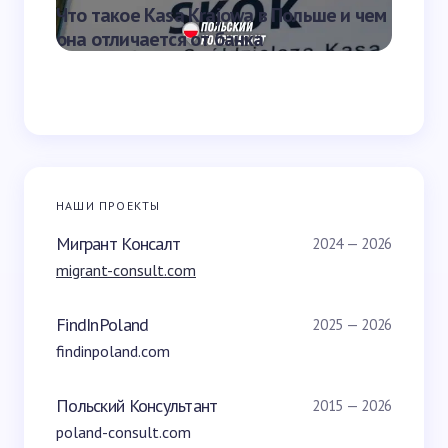
Что такое Kasa Krajowa в Польше и чем
Что та
она отличается от банка
переве
НАШИ ПРОЕКТЫ
Мигрант Консалт
2024 — 2026
migrant-consult.com
FindInPoland
2025 — 2026
findinpoland.com
Польский Консультант
2015 — 2026
poland-consult.com