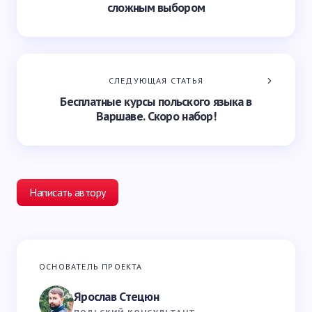
сложным выбором
СЛЕДУЮЩАЯ СТАТЬЯ
Бесплатные курсы польского языка в
Варшаве. Скоро набор!
Написать автору
Ваш адрес email не будет опубликован.
Обязательные
ОСНОВАТЕЛЬ ПРОЕКТА
поля помечены
*
Ярослав Стецюн
Ваше имя *