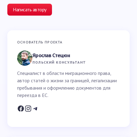
Написать автору
Ваш адрес email не будет опубликован.
Обязательные
ОСНОВАТЕЛЬ ПРОЕКТА
поля помечены
*
Ярослав Стецюн
Ваше имя *
ПОЛЬСКИЙ КОНСУЛЬТАНТ
Специалист в области миграционного права,
автор статей о жизни за границей, легализации
Email *
пребывания и оформлению документов для
переезда в ЕС.
Ваш вопрос *