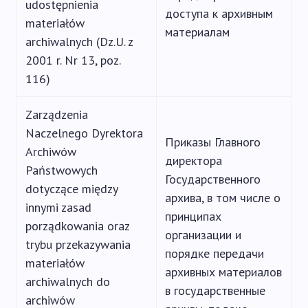
udostępnienia
доступа к архивным
materiałów
материалам
archiwalnych (Dz.U. z
2001 r. Nr 13, poz.
116)
Zarządzenia
Naczelnego Dyrektora
Приказы Главного
Archiwów
директора
Państwowych
Государственного
dotyczące między
архива, в том числе о
innymi zasad
принципах
porządkowania oraz
организации и
trybu przekazywania
порядке передачи
materiałów
архивных материалов
archiwalnych do
в государственные
archiwów