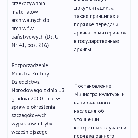
przekazywania
документации, а
materiałów
также принципах и
archiwalnych do
порядке передачи
archiwów
архивных материалов
państwowych (Dz. U.
в государственные
Nr 41, poz. 216)
архивы
Rozporządzenie
Ministra Kultury i
Dziedzictwa
Постановление
Narodowego z dnia 13
Министра культуры и
grudnia 2000 roku w
национального
sprawie określenia
наследия об
szczegółowych
уточнении
wypadków i trybu
конкретных случаев и
wcześniejszego
порядка раннего