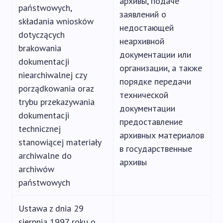
архивы, подаче
państwowych,
заявлений о
składania wniosków
недостающей
dotyczących
неархивной
brakowania
документации или
dokumentacji
организации, а также
niearchiwalnej czy
порядке передачи
porządkowania oraz
технической
trybu przekazywania
документации
dokumentacji
предоставление
technicznej
архивных материалов
stanowiącej materiały
в государственные
archiwalne do
архивы
archiwów
państwowych
Ustawa z dnia 29
sierpnia 1997 roku o