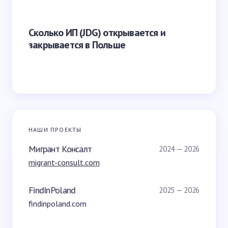
Что яв
Сколько ИП (JDG) открывается и
наказа
закрывается в Польше
Польш
НАШИ ПРОЕКТЫ
Мигрант Консалт
2024 — 2026
migrant-consult.com
FindInPoland
2025 — 2026
findinpoland.com