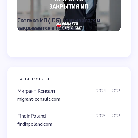
Что яв
Сколько ИП (JDG) открывается и
наказа
закрывается в Польше
Польш
НАШИ ПРОЕКТЫ
Мигрант Консалт
2024 — 2026
migrant-consult.com
FindInPoland
2025 — 2026
findinpoland.com