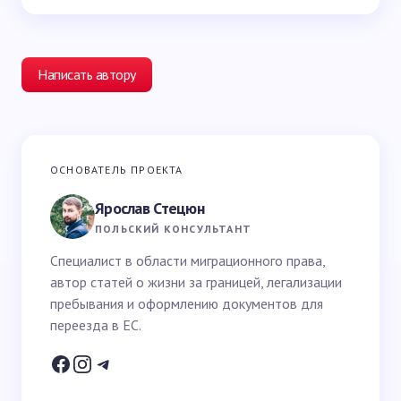
Написать автору
Ваш адрес email не будет опубликован.
Обязательные
ОСНОВАТЕЛЬ ПРОЕКТА
поля помечены
*
Ярослав Стецюн
Ваше имя *
ПОЛЬСКИЙ КОНСУЛЬТАНТ
Специалист в области миграционного права,
автор статей о жизни за границей, легализации
Email *
пребывания и оформлению документов для
переезда в ЕС.
Ваш вопрос *