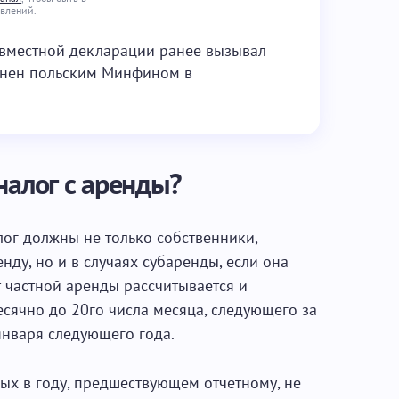
овлений.
овместной декларации ранее вызывал
снен польским Минфином в
налог с аренды?
лог должны не только собственники,
ду, но и в случаях субаренды, если она
т частной аренды рассчитывается и
есячно до 20го числа месяца, следующего за
января следующего года.
ых в году, предшествующем отчетному, не