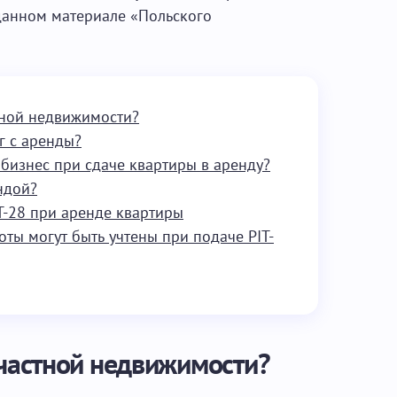
 данном материале «Польского
стной недвижимости?
г с аренды?
 бизнес при сдаче квартиры в аренду?
ндой?
T-28 при аренде квартиры
оты могут быть учтены при подаче PIT-
 частной недвижимости?