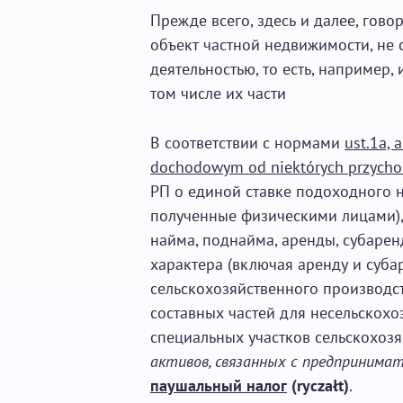
Прежде всего, здесь и далее, гов
объект частной недвижимости, не
деятельностью, то есть, например, и
том числе их части
В соответствии с нормами
ust.1a, 
dochodowym od niektórych przychod
РП о единой ставке подоходного 
полученные физическими лицами),
найма, поднайма, аренды, субаре
характера (включая аренду и суба
сельскохозяйственного производст
составных частей для несельскохо
специальных участков сельскохозя
активов, связанных с предпринима
паушальный налог
(ryczałt)
.