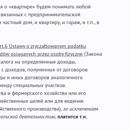
оря о «квартире» будем понимать любой
 связанных с предпринимательской
 частный дом, и квартиру, и гараж, и т.п., в
art.6 Ustawy o zryczałtowanym podatku
ów osiąganych przez osoby fizyczne
(Закона
налога на определенные доходы,
 с доходов, полученных от договоров
нды и иных договоров аналогичного
ренду специальных участков
ва и фермерского хозяйства или его
зяйственных целей или для ведения
йственного производства),
за исключением
тельской деятельностью
,
платится т.н.