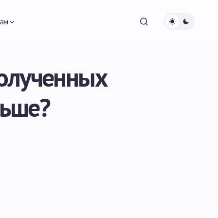
ам
полученных
льше?