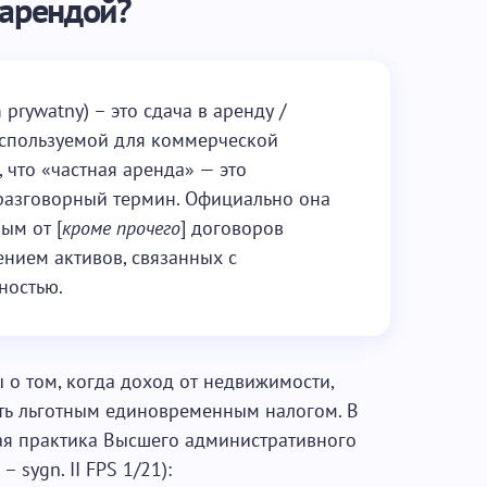
 арендой?
 prywatny) – это сдача в аренду /
используемой для коммерческой
 что «частная аренда» — это
 разговорный термин. Официально она
ым от [
кроме прочего
] договоров
ением активов, связанных с
ностью.
ы о том, когда доход от недвижимости,
ать льготным единовременным налогом. В
ая практика Высшего административного
– sygn. II FPS 1/21):