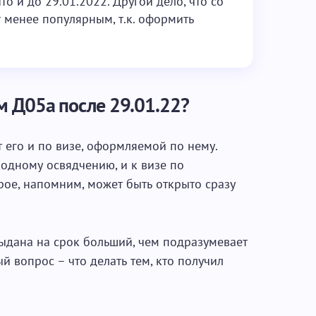
то и до 29.01.2022. Другой дело, что со
т менее популярным, т.к. оформить
м Д05а после 29.01.22?
 его и по визе, оформляемой по нему.
 одному освядчению, и к визе по
ое, напомним, может быть открыто сразу
выдана на срок больший, чем подразумевает
ый вопрос – что делать тем, кто получил