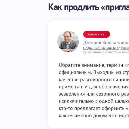
Как продлить «пригл
Консультант
Дмитрий Константино
Подпишись на наш Telegram-
курсе важных новостей и обн
Обратите внимание, термин «
официальным. Выходцы из стр
качестве разговорного синони
применять и для обозначения 
зезволения
или
сезонного ра
исключительно с одной целью 
кто-то предлагает оформить «
каком именно документе идет