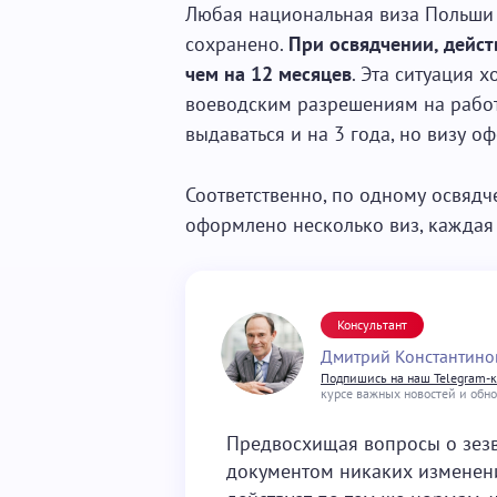
Любая национальная виза Польши 
сохранено.
При освядчении, дейст
чем на 12 месяцев
. Эта ситуация 
воеводским разрешениям на работ
выдаваться и на 3 года, но визу 
Соответственно, по одному освяд
оформлено несколько виз, каждая 
Консультант
Дмитрий Константино
Подпишись на наш Telegram-
курсе важных новостей и обн
Предвосхищая вопросы о зезв
документом никаких изменен