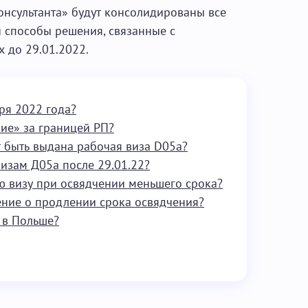
онсультанта» будут консолидированы все
 способы решения, связанные с
х до 29.01.2022.
ря 2022 года?
ие» за границей РП?
 быть выдана рабочая виза D05a?
визам Д05а после 29.01.22?
ю визу при освядчении меньшего срока?
ение о продлении срока освядчения?
 в Польше?