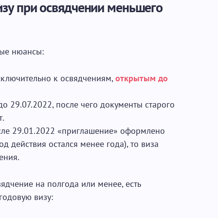
изу при освядчении меньшего
ые нюансы:
сключительно к освядчениям,
открытым до
до 29.07.2022, после чего документы старого
т.
сле 29.01.2022 «приглашение» оформлено
од действия остался менее года), то виза
ения.
вядчение на полгода или менее, есть
годовую визу: