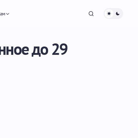
ам
нное до 29