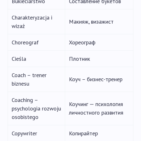
Bukieciarstwo
Составление букетов
Charakteryzacja i
Макияж, визажист
wizaż
Choreograf
Хореограф
Cieśla
Плотник
Coach – trener
Коуч – бизнес-тренер
biznesu
Coaching –
Коучинг — психология
psychologia rozwoju
личностного развития
osobistego
Copywriter
Копирайтер