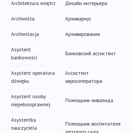
Architektura wnętrz
Дизайн интерьера
Archiwista
Архивариус
Archiwizacja
Архивирование
Asystent
Банковский ассистент
bankowości
Asystent operatora
Ассистент
dźwięku
звукооператора
Asystent osoby
Помощник инвалида
niepełnosprawnej
Asystentka
Помощник воспитателя
nauczyciela
детского сада