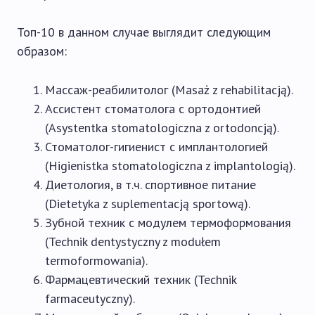
Топ-10 в данном случае выглядит следующим
образом:
Массаж-реабилитолог (Masaż z rehabilitacją).
Ассистент стоматолога с ортодонтией
(Asystentka stomatologiczna z ortodoncją).
Стоматолог-гигиенист с имплантологией
(Higienistka stomatologiczna z implantologią).
Диетология, в т.ч. спортивное питание
(Dietetyka z suplementacją sportową).
Зубной техник с модулем термоформования
(Technik dentystyczny z modułem
termoformowania).
Фармацевтический техник (Technik
farmaceutyczny).