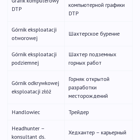
Grafik komputerowy
компьютерной графики
DTP
DTP
Górnik eksploatacji
Шахтерское бурение
otworowej
Górnik eksploatacji
Шахтер подземных
podziemnej
горных работ
Горняк открытой
Górnik odkrywkowej
разработки
eksploatacji złóż
месторождений
Handlowiec
Трейдер
Headhunter –
Хедхантер – карьерный
konsultant ds.