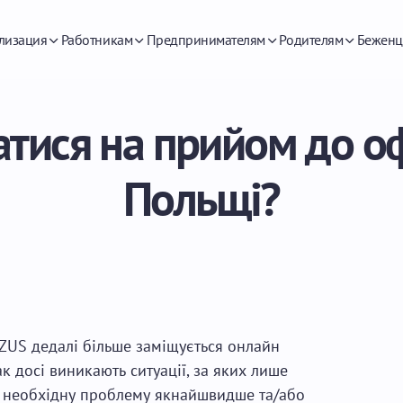
лизация
Работникам
Предпринимателям
Родителям
Беженц
атися на прийом до оф
Польщі?
 ZUS дедалі більше заміщується онлайн
 досі виникають ситуації, за яких лише
и необхідну проблему якнайшвидше та/або