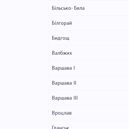
Більсько- Бяла
Білгорай
Бидгощ
Валбжих
Варшава I
Варшава II
Варшава ІІІ
Вроцлав
Гданськ