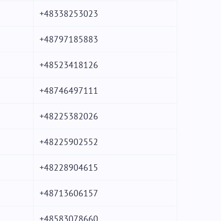
+48338253023
+48797185883
+48523418126
+48746497111
+48225382026
+48225902552
+48228904615
+48713606157
+48583078660