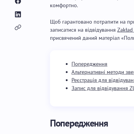
комфортно.
Щоб гарантовано потрапити на при
записатися на відвідування
Zakład
присвячений даний матеріал «Поль
Попередження
Альтернативні методи зв
Реєстрація для відвідува
Запис для відвідування Z
Попередження