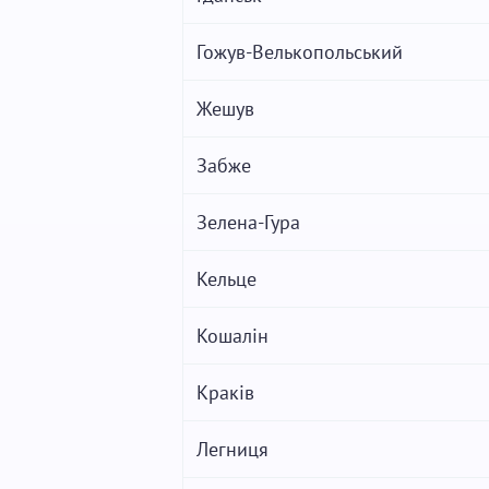
Гожув-Велькопольський
Жешув
Забже
Зелена-Гура
Кельце
Кошалін
Краків
Легниця