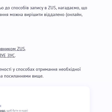
 до способів запису в ZUS, нагадаємо, що
вання можна вирішити віддалено (онлайн,
тавником ZUS
.
ПУЕ ЗУС
.
ності у способах отримання необхідної
і за посиланнями вище.
ч
анал
, щоб бути в курсі