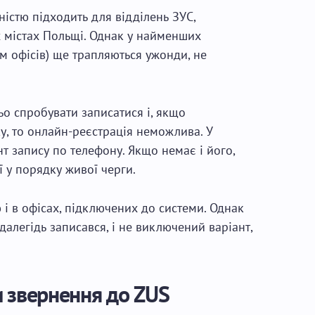
ністю підходить для відділень ЗУС,
х містах Польщі. Однак у найменших
ам офісів) ще трапляються ужонди, не
ьо спробувати записатися і, якщо
у, то онлайн-реєстрація неможлива. У
т запису по телефону. Якщо немає і його,
ї у порядку живої черги.
і в офісах, підключених до системи. Однак
далегідь записався, і не виключений варіант,
и звернення до ZUS