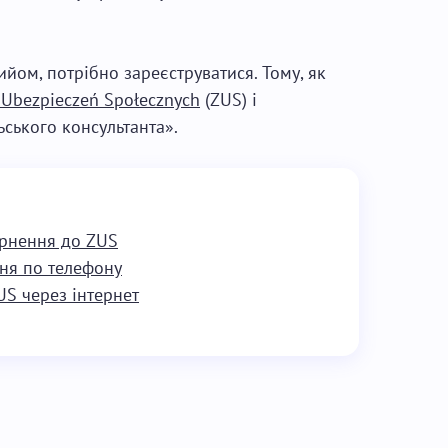
йом, потрібно зареєструватися. Тому, як
 Ubezpieczeń Społecznych
(ZUS) і
ського консультанта».
ернення до ZUS
ння по телефону
US через інтернет