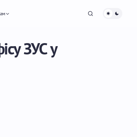
ам
ісу ЗУС у