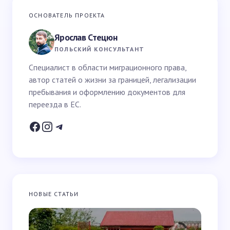
Ваш адрес email не будет опубликован.
Обязательные
ОСНОВАТЕЛЬ ПРОЕКТА
поля помечены
*
Ярослав Стецюн
Ваше имя *
ПОЛЬСКИЙ КОНСУЛЬТАНТ
Специалист в области миграционного права,
автор статей о жизни за границей, легализации
Email *
пребывания и оформлению документов для
переезда в ЕС.
Ваш вопрос *
НОВЫЕ СТАТЬИ
Запомнить имя и email для следующих
комментариев