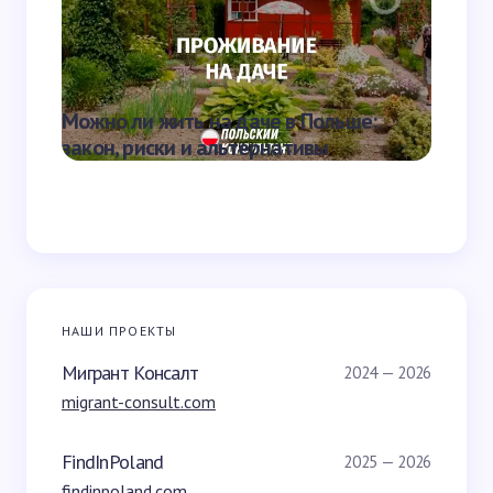
Отправить
Можно ли жить на даче в Польше:
Скольк
закон, риски и альтернативы
школе
НАШИ ПРОЕКТЫ
Мигрант Консалт
2024 — 2026
migrant-consult.com
FindInPoland
2025 — 2026
findinpoland.com