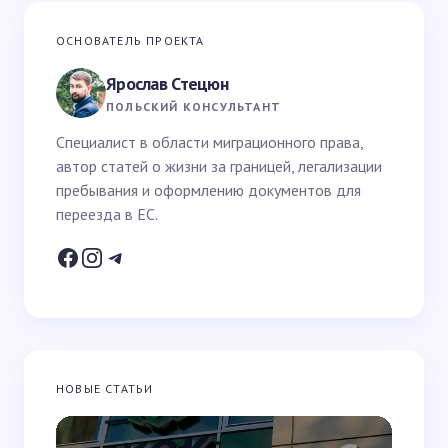
Ваш адрес email не будет опубликован.
Обязательные
ОСНОВАТЕЛЬ ПРОЕКТА
поля помечены
*
Ярослав Стецюн
Ваше имя *
ПОЛЬСКИЙ КОНСУЛЬТАНТ
Специалист в области миграционного права,
автор статей о жизни за границей, легализации
Email *
пребывания и оформлению документов для
переезда в ЕС.
Ваш вопрос *
НОВЫЕ СТАТЬИ
Запомнить имя и email для следующих
комментариев