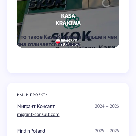
Отправить
Что такое Kasa Krajowa в Польше и чем
Что та
она отличается от банка
переве
НАШИ ПРОЕКТЫ
Мигрант Консалт
2024 — 2026
migrant-consult.com
FindInPoland
2025 — 2026