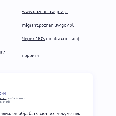
www.poznan.uw.gov.pl
migrant.poznan.uw.gov.pl
Через MOS
(необязательно)
ния
перейти
вич
канал
, чтобы быть в
овлений.
илиалов обрабатывает все документы,