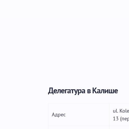
Делегатура в Калише
ul. Kol
Адрес
13 (пе