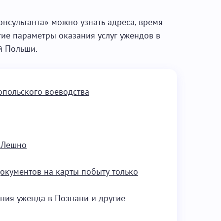
нсультанта» можно узнать адреса, время
гие параметры оказания услуг ужендов в
й Польши.
польского воеводства
в Лешно
документов на карты побыту только
ения уженда в Познани и другие