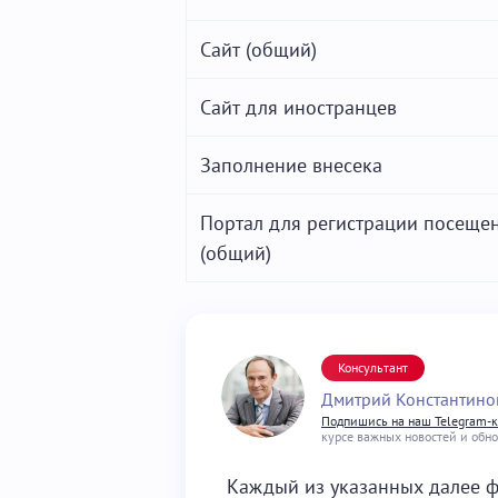
Сайт (общий)
Сайт для иностранцев
Заполнение внесека
Портал для регистрации посеще
(общий)
Консультант
Дмитрий Константино
Подпишись на наш Telegram-
курсе важных новостей и обн
Каждый из указанных далее ф