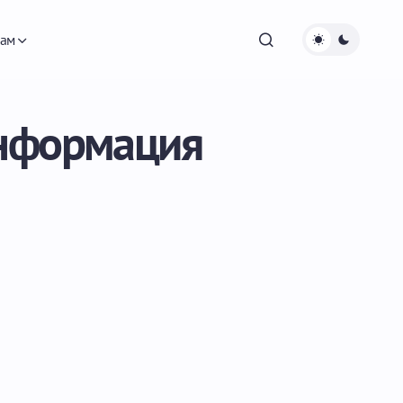
ам
информация