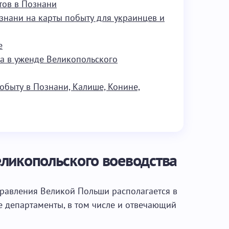
тов в Познани
знани на карты побыту для украинцев и
е
ела в уженде Великопольского
побыту в Познани, Калише, Конине,
ликопольского воеводства
равления Великой Польши располагается в
е департаменты, в том числе и отвечающий