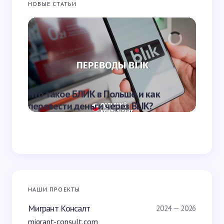
НОВЫЕ СТАТЬИ
Запомнить имя и email для следующих
комментариев
Отправить
Что такое БЛИК в Польше и как
Зарпла
перевести деньги через BLIK?
получ
НАШИ ПРОЕКТЫ
Мигрант Консалт
2024 — 2026
migrant-consult.com