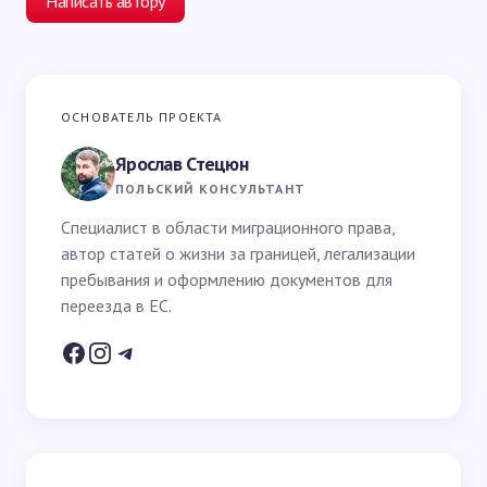
Написать автору
Ваш адрес email не будет опубликован.
Обязательные
ОСНОВАТЕЛЬ ПРОЕКТА
поля помечены
*
Ярослав Стецюн
Ваше имя *
ПОЛЬСКИЙ КОНСУЛЬТАНТ
Специалист в области миграционного права,
автор статей о жизни за границей, легализации
Email *
пребывания и оформлению документов для
переезда в ЕС.
Ваш вопрос *