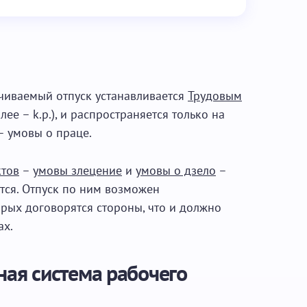
ачиваемый отпуск устанавливается
Трудовым
лее – k.p.), и распространяется только на
 умовы о праце.
ктов
–
умовы злецение
и
умовы о дзело
–
тся. Отпуск по ним возможен
орых договорятся стороны, что и должно
ах.
ная система рабочего