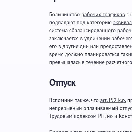
Большинство
рабочих графиков
с 
подпадают под категорию
эквивал
система сбалансированного рабоч
заключается в удлинении рабочег
его в другие дни или предоставле
время должно планироваться таки
превышалась в течение расчетного
Отпуск
Вспомним также, что
art.152 k.p.
пр
непрерывный оплачиваемый отпуск
Трудовым кодексом РП, но и Конс