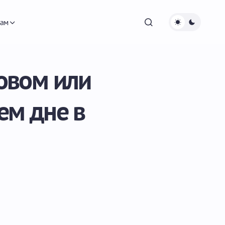
ам
совом или
ем дне в