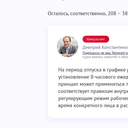
Осталось, соответственно, 208 – 38
Консультант
Дмитрий Константино
Подпишись на наш Telegram-
курсе важных новостей и обн
На период отпуска в графике
установление 8-часового еже
принцип может применяться то
соответствует правилам внутр
регулирующим режим рабочего
время конкретного лица в ра