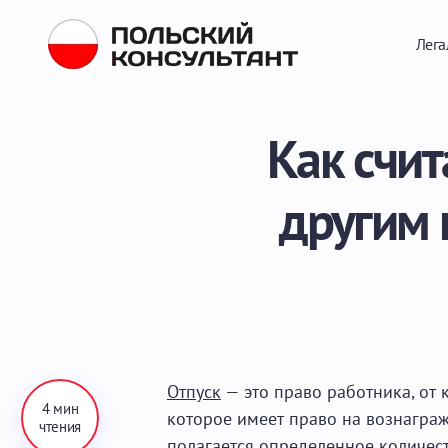
Лега
Как счит
другим 
Отпуск
— это право работника, от 
4 мин
которое имеет право на вознаграж
чтения
полагается определенное количест