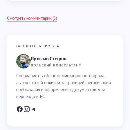
Смотреть комментарии (5)
Ваш адрес email не будет опубликован.
Обязательные
ОСНОВАТЕЛЬ ПРОЕКТА
поля помечены
*
Ярослав Стецюн
Ваше имя *
ПОЛЬСКИЙ КОНСУЛЬТАНТ
Специалист в области миграционного права,
автор статей о жизни за границей, легализации
Email *
пребывания и оформлению документов для
переезда в ЕС.
Ваш вопрос *