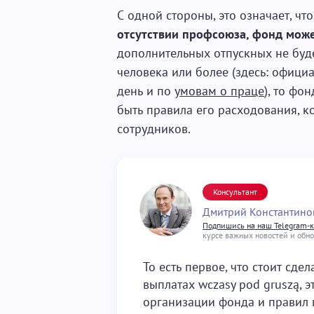
С одной стороны, это означает, чт
отсутствии профсоюза, фонд може
дополнительных отпускных не буде
человека или более (здесь: офици
день и по
умовам о праце
), то фо
быть правила его расходования, к
сотрудников.
Консультант
Дмитрий Константино
Подпишись на наш Telegram-
курсе важных новостей и обн
То есть первое, что стоит сде
выплатах wczasy pod gruszą, 
организации фонда и правил 