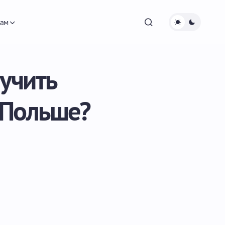
ам
лучить
 Польше?