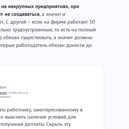
о
на некрупных предприятиях, при
т не создаваться
, а значит и
т. С другой – если на фирме работает 50
ально трудоустроенные, то есть на полный
нд обязан существовать, а значит должны
оторые работодатель обязан донести до
вич
канал
, чтобы быть в
овлений.
лать работнику, заинтересованному в
это выяснить наличие условий для
получения доплаты. Скрыть эту