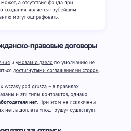
может, а отсутствие фонда при
о создания, является грубейшим
анию могут оштрафовать.
ражданско-правовые договоры
ения
и
умовам о дзело
по умолчанию не
аться
достигнутыми соглашениями сторон
.
х wczasy pod gruszą – в правилах
азаны и эти типы контрактов, однако
аботодателя нет
. При этом не исключены
 нет, а доплата «под грушу» существует.
оплату за отпуск