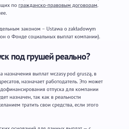
ающих по
гражданско-правовым договорам
.
ее.
тдельным законом – Ustawa o zakładowym
акон о Фонде социальных выплат компании).
уск под грушей реально?
а назначения выплат wczasy pod gruszą, в
адресатов, назначает работодатель. Это может
д дофинансирования отпуска для компании
дет назначен, так как в реальности
еланием тратить свои средства, если этого
ских оснований для данных выплат — с