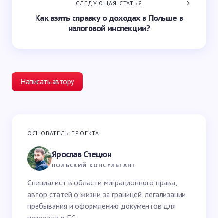
СЛЕДУЮЩАЯ СТАТЬЯ
Как взять справку о доходах в Польше в
налоговой инспекции?
Написать автору
Ваш адрес email не будет опубликован.
Обязательные
ОСНОВАТЕЛЬ ПРОЕКТА
поля помечены
*
Ярослав Стецюн
Ваше имя *
ПОЛЬСКИЙ КОНСУЛЬТАНТ
Специалист в области миграционного права,
автор статей о жизни за границей, легализации
Email *
пребывания и оформлению документов для
переезда в ЕС.